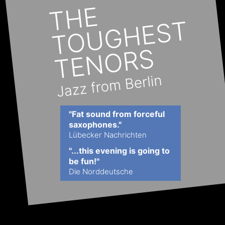
"Fat sound from forceful 
saxophones."
Lübecker Nachrichten
"...this evening is going to 
be fun!"
Die Norddeutsche