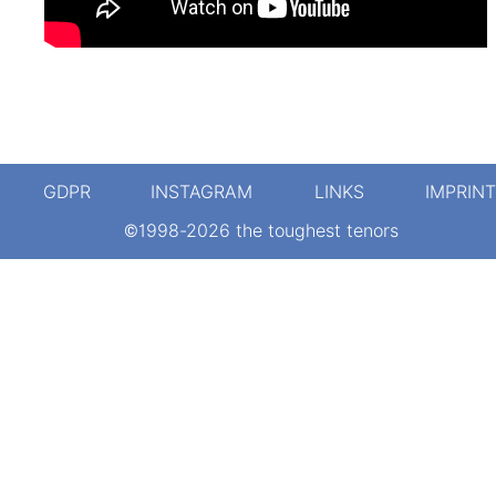
GDPR
INSTAGRAM
LINKS
IMPRINT
©1998-2026 the toughest tenors