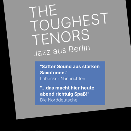
"Satter Sound aus starken 
Saxofonen."
Lübecker Nachrichten
"...das macht hier heute 
abend richtuig Spaß!"
Die Norddeutsche